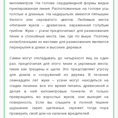
миллиметров. На голове сердцевидной формы видна
пунктированная линия. Расположенные на голове усы
толстые и длинные. На надкрыльях имеются пятнышки
белого или сероватого цветов. Любимые места
обитания жуков – древесина, зараженная голубым
грибом. Жуки – усачи предпочитают для размножения
тихие и спокойные места, там, где по выше. Поэтому
излюбленными их местами для размножения являются
перекрытия в домах и высокие деревья.
Самки могут откладывать до четырехсот яиц за один
раз, предпочитая для этого тихие и укромные места,
такие как трещины и щели. Это представляет угрозу
для домов и сооружений из дерева. В течение
семнадцати лет жуки – усачи могут находиться на
стадии личинки, все это время питаясь древесиной и
делая в ней километровые тоннели. И только
превращаясь во взрослых жуков, они выходят на
поверхность. Если вы слышите в полной тишине
шуршание, скрип, щелканье, скрежет, тогда пора
проверить свой дом на наличие вредителей.